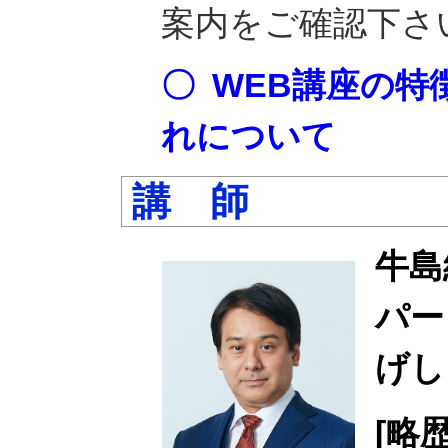
案内をご確認下さ
〇 WEB講座の特
れについて
講 師
牛島
パー
げし
[略歴