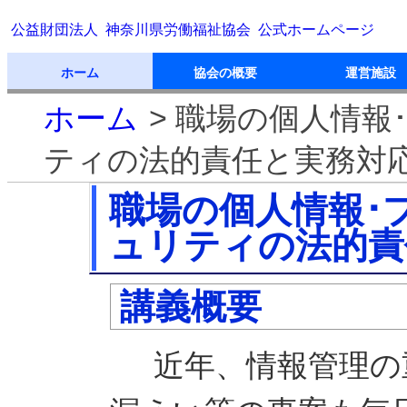
公益財団法人 神奈川県労働福祉協会 公式ホームページ
ホーム
協会の概要
運営施設
ご挨拶
組織の概要
運営施設
事業体系図
公益目的事業
収益事業
沿革
運営施設のご案内
寿労働センター
かながわ労働プラザ
てくのかわさき
サンピアンかわさき
ことぶき保育園
東門前保育園
大師保育園
Ｌ
て
サ
ホーム
>
職場の個人情報
ティの法的責任と実務対
職場の個人情報･
ュリティの法的責
講義概要
近年、情報管理の