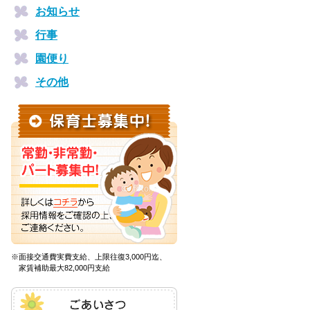
お知らせ
行事
園便り
その他
※面接交通費実費支給、上限往復3,000円迄、
家賃補助最大82,000円支給